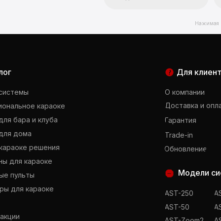
Нажимая к
лог
Для клиен
 системы
О компании
Доставка и опл
ональное караоке
для бара и клуба
Гарантия
для дома
Trade-in
караоке решения
Обновление
ы для караоке
Модели си
ые пульты
ры для караоке
AST-250
A
AST-50
A
 акции
AST-Zoom2
A