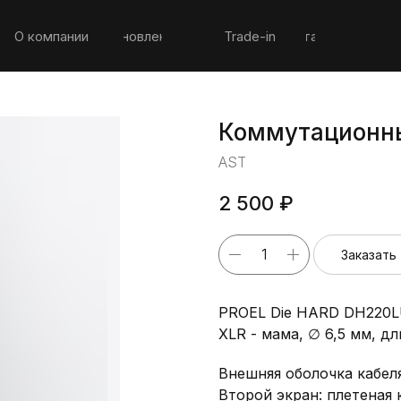
О компании
Обновление
Trade-in
Контакты
Коммутационны
AST
2 500
₽
Заказать
PROEL Die HARD DH220LU
XLR - мама, ∅ 6,5 мм, дл
Внешняя оболочка кабел
Второй экран: плетеная 