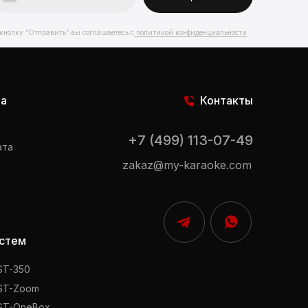
нопку “Отправить” вы соглашаетесь с
политикой конфиденциальности
та
Контакты
+7 (499) 113-07-49
ата
zakaz@my-karaoke.com
стем
ST-350
ST-Zoom
ST-OneBox