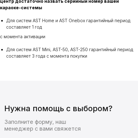
центр достаточно назвать серийный номер вашей
+7
караоке-системы
Для систем AST Home и AST Onebox гарантийный период
Отправить
составляет 1 год
Нажимая кнопку “Отправить” вы
с момента активации
соглашаетесь с
политикой
конфиденциальности
Для систем AST Mini, AST-50, AST-250 гарантийный период
составляет 3 года с момента покупки
Каталог
Для клиента
Караоке системы
О компании
Доставка и оплата
Профессиональное караоке
Гарантия
Караоке для бара и клуба
Trade-in
Караоке для дома
Обновление
Готовые караоке решения